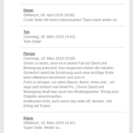
Dieter
(
Mittwoch, 06. April 2016 18:06
)
Coole Seite mit vielen interessanten Tipps mach weiter so.
Tim
(
Samstag, 26. März 2016 14:43
)
Tolle Seite!
Florian
(
Samstag, 19. März 2016 03:09
)
Schön zu lesen, dass es in jedem Fall auf Sport und
Bewegung ankommt. Das vergessen immer die meisten.
Sicherlich spielt die Ernährung auch eine wichtige Rolle
beim effektiven Abnehmen und sich in
Form zu bringen, vor allem Bauch, Beine, Arme und .. ich
sage jetzt einfach mal direkt Po ;) Durch Sport und
Bewegung straft man auch das Muskelgewebe. Einzig eine
Diätpille reinschmeißen
funktioniert nicht, auch wenn das viele vllt. denken. Viel
Erfolg mit Trislim.
Klaus
(
Mittwoch, 16. März 2016 14:41
)
Super Seite. Weiter so..