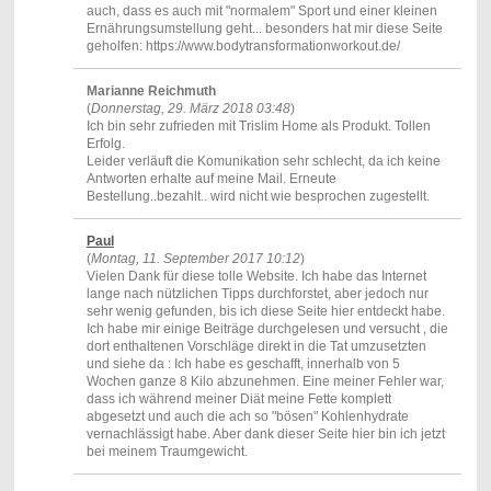
auch, dass es auch mit "normalem" Sport und einer kleinen
Ernährungsumstellung geht... besonders hat mir diese Seite
geholfen: https://www.bodytransformationworkout.de/
Marianne Reichmuth
(
Donnerstag, 29. März 2018 03:48
)
Ich bin sehr zufrieden mit Trislim Home als Produkt. Tollen
Erfolg.
Leider verläuft die Komunikation sehr schlecht, da ich keine
Antworten erhalte auf meine Mail. Erneute
Bestellung..bezahlt.. wird nicht wie besprochen zugestellt.
Paul
(
Montag, 11. September 2017 10:12
)
Vielen Dank für diese tolle Website. Ich habe das Internet
lange nach nützlichen Tipps durchforstet, aber jedoch nur
sehr wenig gefunden, bis ich diese Seite hier entdeckt habe.
Ich habe mir einige Beiträge durchgelesen und versucht , die
dort enthaltenen Vorschläge direkt in die Tat umzusetzten
und siehe da : Ich habe es geschafft, innerhalb von 5
Wochen ganze 8 Kilo abzunehmen. Eine meiner Fehler war,
dass ich während meiner Diät meine Fette komplett
abgesetzt und auch die ach so "bösen" Kohlenhydrate
vernachlässigt habe. Aber dank dieser Seite hier bin ich jetzt
bei meinem Traumgewicht.