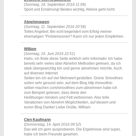
(
Sonntag, 18. September 2016 11:08
)
Sport und Ernährung! Beides wichtig. Alleine geht nicht.
Abnehmqueen
(
Sonntag, 11. September 2016 20:58
)
Tolles Angebot. Bin echt begeistert vom Erfolg meiner
ehemaligen "Problemzonen"! Kann ich nur jeden Empfehlen.
William
(
Sonntag, 19. Juni 2016 22:51
)
Hallo, ich finde diese Seite wirklich sehr informativ. Ich habe
bereits sehr vieles über Abnehm Methoden gelesen, da ich
stark übergewichtig bin und gerne abnehmen möchte. Auch
auf diversen Internet
Seiten bin ich auf viel Mehrwert gestoßen. Grüne Smoothies
sollen sehr gesund sein, auf dem Blog http://smoothie-
selber-machen.com/smoothies-zum-abnehmen habe ich
zum Beispiel gelesen, dass diese den
Heißhunger mindern und Fett verbrennen. Also tolle
Variationen von Abnehm Möglichkeiten, auf diesem und
euren Blog Danke! Liebe Grüße, WIlliam
Clen Kaufmann
(
Donnerstag, 14. April 2016 09:52
)
Das will ich gern ausprobieren. Die Ergebnisse sind super,
habe ich beim Freunde gesehen.