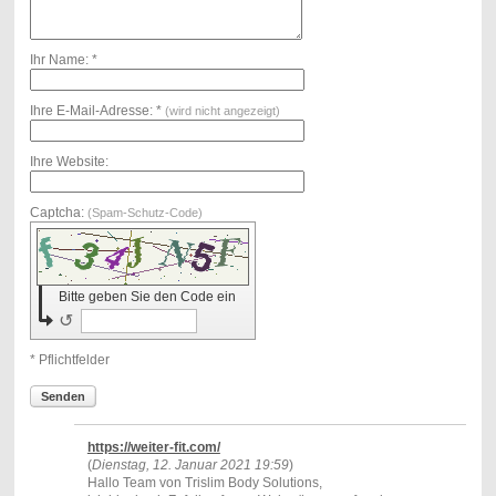
Ihr Name: *
Ihre E-Mail-Adresse: *
(wird nicht angezeigt)
Ihre Website:
Captcha:
(Spam-Schutz-Code)
Bitte geben Sie den Code ein
↺
* Pflichtfelder
Senden
https://weiter-fit.com/
(
Dienstag, 12. Januar 2021 19:59
)
Hallo Team von Trislim Body Solutions,