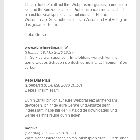
Ich bin durch Zufall auf Ihre Webpräsenz gestoßen und finde
sie und Ihr Konzeot total toll. Problemzonen sind tatsächlich
ein echter Knackpunkt, auch auf mentaler Ebene.
Weiterhin viel Gesundheit in diesen Zeiten und viel Erfolg an
das gesamte Team.
Liebe Grüße
www.abnehmetipps.info/
(
Montag, 18. Mai 2020 18:39
)
Ihr Service war super sehr Empfehlens wert ich komme
gerne wieder. Schauen sie doch gerne mal auf meinem Blog
vorbei.
Keto Diät Plan
(
Donnerstag, 14. Mai 2020 20:18
)
Liebes Trislim Team
Durch Zufall bin ich auf eure Webpräsenz aufmerksam
geworden. Ich finde eure Geräte und Ansätze sehr
interessant. habe mir den Katalog ge downloaded und
werde es mit Freude durch lesen.
monika
(
Sonntag, 29. Juli 2018 16:27
)
Wäre sicher interessant, es mal auszuprobieren... Finde aber