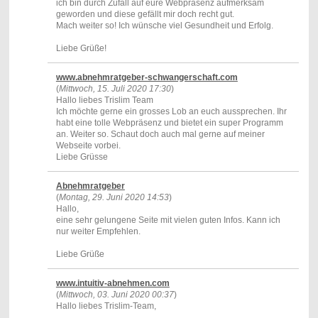
ich bin durch Zufall auf eure Webpräsenz aufmerksam
geworden und diese gefällt mir doch recht gut.
Mach weiter so! Ich wünsche viel Gesundheit und Erfolg.
Liebe Grüße!
www.abnehmratgeber-schwangerschaft.com
(
Mittwoch, 15. Juli 2020 17:30
)
Hallo liebes Trislim Team
Ich möchte gerne ein grosses Lob an euch aussprechen. Ihr
habt eine tolle Webpräsenz und bietet ein super Programm
an. Weiter so. Schaut doch auch mal gerne auf meiner
Webseite vorbei.
Liebe Grüsse
Abnehmratgeber
(
Montag, 29. Juni 2020 14:53
)
Hallo,
eine sehr gelungene Seite mit vielen guten Infos. Kann ich
nur weiter Empfehlen.
Liebe Grüße
www.intuitiv-abnehmen.com
(
Mittwoch, 03. Juni 2020 00:37
)
Hallo liebes Trislim-Team,