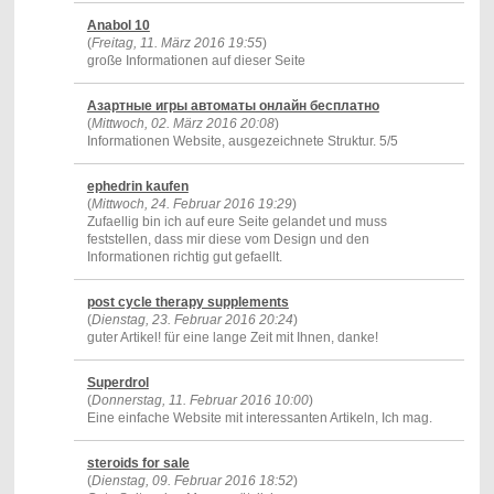
Anabol 10
(
Freitag, 11. März 2016 19:55
)
große Informationen auf dieser Seite
Азартные игры автоматы онлайн бесплатно
(
Mittwoch, 02. März 2016 20:08
)
Informationen Website, ausgezeichnete Struktur. 5/5
ephedrin kaufen
(
Mittwoch, 24. Februar 2016 19:29
)
Zufaellig bin ich auf eure Seite gelandet und muss
feststellen, dass mir diese vom Design und den
Informationen richtig gut gefaellt.
post cycle therapy supplements
(
Dienstag, 23. Februar 2016 20:24
)
guter Artikel! für eine lange Zeit mit Ihnen, danke!
Superdrol
(
Donnerstag, 11. Februar 2016 10:00
)
Eine einfache Website mit interessanten Artikeln, Ich mag.
steroids for sale
(
Dienstag, 09. Februar 2016 18:52
)