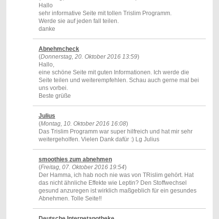
Hallo
sehr informative Seite mit tollen Trislim Programm.
Werde sie auf jeden fall teilen.
danke
Abnehmcheck
(
Donnerstag, 20. Oktober 2016 13:59
)
Hallo,
eine schöne Seite mit guten Informationen. Ich werde die
Seite teilen und weiterempfehlen. Schau auch gerne mal bei
uns vorbei.
Beste grüße
Julius
(
Montag, 10. Oktober 2016 16:08
)
Das Trislim Programm war super hilfreich und hat mir sehr
weitergeholfen. Vielen Dank dafür :) Lg Julius
smoothies zum abnehmen
(
Freitag, 07. Oktober 2016 19:54
)
Der Hamma, ich hab noch nie was von TRislim gehört. Hat
das nicht ähnliche Effekte wie Leptin? Den Stoffwechsel
gesund anzuregen ist wirklich maßgeblich für ein gesundes
Abnehmen. Tolle Seite!!
Deutsche Internetapotheke